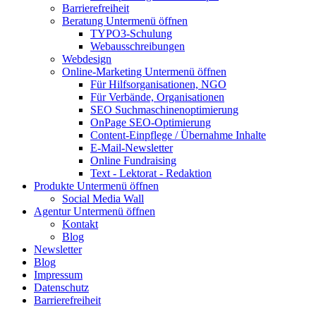
Barrierefreiheit
Beratung
Untermenü öffnen
TYPO3-Schulung
Webausschreibungen
Webdesign
Online-Marketing
Untermenü öffnen
Für Hilfsorganisationen, NGO
Für Verbände, Organisationen
SEO Suchmaschinenoptimierung
OnPage SEO-Optimierung
Content-Einpflege / Übernahme Inhalte
E-Mail-Newsletter
Online Fundraising
Text - Lektorat - Redaktion
Produkte
Untermenü öffnen
Social Media Wall
Agentur
Untermenü öffnen
Kontakt
Blog
Newsletter
Blog
Impressum
Datenschutz
Barrierefreiheit