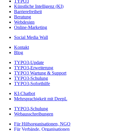
TYPO3
Künstliche Intelligenz (KI)
Barrierefreiheit
Beratung
Webdesign
Online-Marketing
Social Media Wall
Kontakt
Blog
TYPO3-Update
TYPO3-Erweiterung
TYPO3 Wartung & Support
TYPO3-Schulung
TYPO3-Soforthilfe
KI-Chatbot
Mehrsprachigkeit mit DeepL
TYPO3-Schulung
Webausschreibungen
Für Hilfsorganisationen, NGO
Für Verbände, Organisationen