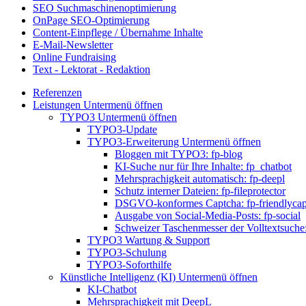
SEO Suchmaschinenoptimierung
OnPage SEO-Optimierung
Content-Einpflege / Übernahme Inhalte
E-Mail-Newsletter
Online Fundraising
Text - Lektorat - Redaktion
Referenzen
Leistungen
Untermenü öffnen
TYPO3
Untermenü öffnen
TYPO3-Update
TYPO3-Erweiterung
Untermenü öffnen
Bloggen mit TYPO3: fp-blog
KI-Suche nur für Ihre Inhalte: fp_chatbot
Mehrsprachigkeit automatisch: fp-deepl
Schutz interner Dateien: fp-fileprotector
DSGVO-konformes Captcha: fp-friendlycap
Ausgabe von Social-Media-Posts: fp-social
Schweizer Taschenmesser der Volltextsuche:
TYPO3 Wartung & Support
TYPO3-Schulung
TYPO3-Soforthilfe
Künstliche Intelligenz (KI)
Untermenü öffnen
KI-Chatbot
Mehrsprachigkeit mit DeepL