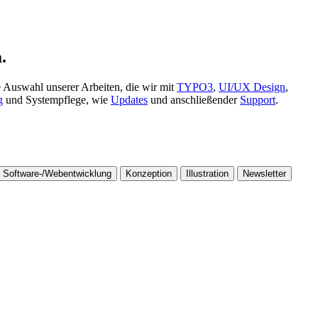
.
 Auswahl unserer Arbeiten, die wir mit
TYPO3
,
UI/UX Design
,
g
und Systempflege, wie
Updates
und anschließender
Support
.
Software-/Webentwicklung
Konzeption
Illustration
Newsletter