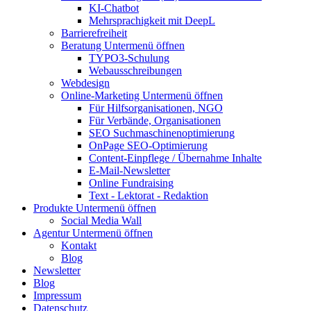
KI-Chatbot
Mehrsprachigkeit mit DeepL
Barrierefreiheit
Beratung
Untermenü öffnen
TYPO3-Schulung
Webausschreibungen
Webdesign
Online-Marketing
Untermenü öffnen
Für Hilfsorganisationen, NGO
Für Verbände, Organisationen
SEO Suchmaschinenoptimierung
OnPage SEO-Optimierung
Content-Einpflege / Übernahme Inhalte
E-Mail-Newsletter
Online Fundraising
Text - Lektorat - Redaktion
Produkte
Untermenü öffnen
Social Media Wall
Agentur
Untermenü öffnen
Kontakt
Blog
Newsletter
Blog
Impressum
Datenschutz