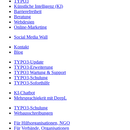
TYPO3
Künstliche Intelligenz (KI)
Barrierefreiheit
Beratung
Webdesign
Online-Marketing
Social Media Wall
Kontakt
Blog
TYPO3-Update
TYPO3-Erweiterung
TYPO3 Wartung & Support
TYPO3-Schulung
TYPO3-Soforthilfe
KI-Chatbot
Mehrsprachigkeit mit DeepL
TYPO3-Schulung
Webausschreibungen
Für Hilfsorganisationen, NGO
Für Verbände, Organisationen