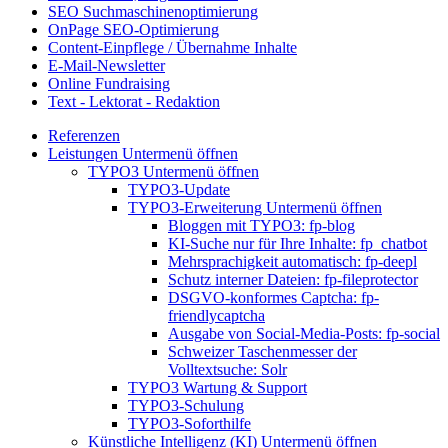
SEO Suchmaschinenoptimierung
OnPage SEO-Optimierung
Content-Einpflege / Übernahme Inhalte
E-Mail-Newsletter
Online Fundraising
Text - Lektorat - Redaktion
Referenzen
Leistungen
Untermenü öffnen
TYPO3
Untermenü öffnen
TYPO3-Update
TYPO3-Erweiterung
Untermenü öffnen
Bloggen mit TYPO3: fp-blog
KI-Suche nur für Ihre Inhalte: fp_chatbot
Mehrsprachigkeit automatisch: fp-deepl
Schutz interner Dateien: fp-fileprotector
DSGVO-konformes Captcha: fp-
friendlycaptcha
Ausgabe von Social-Media-Posts: fp-social
Schweizer Taschenmesser der
Volltextsuche: Solr
TYPO3 Wartung & Support
TYPO3-Schulung
TYPO3-Soforthilfe
Künstliche Intelligenz (KI)
Untermenü öffnen