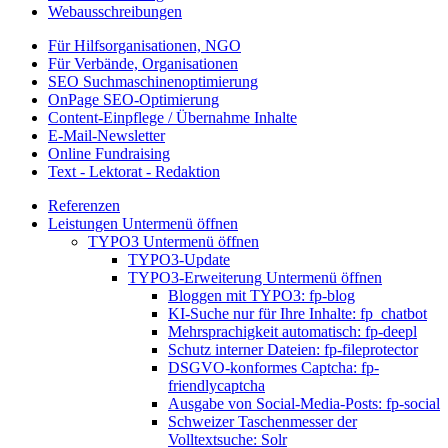
Webausschreibungen
Für Hilfsorganisationen, NGO
Für Verbände, Organisationen
SEO Suchmaschinenoptimierung
OnPage SEO-Optimierung
Content-Einpflege / Übernahme Inhalte
E-Mail-Newsletter
Online Fundraising
Text - Lektorat - Redaktion
Referenzen
Leistungen
Untermenü öffnen
TYPO3
Untermenü öffnen
TYPO3-Update
TYPO3-Erweiterung
Untermenü öffnen
Bloggen mit TYPO3: fp-blog
KI-Suche nur für Ihre Inhalte: fp_chatbot
Mehrsprachigkeit automatisch: fp-deepl
Schutz interner Dateien: fp-fileprotector
DSGVO-konformes Captcha: fp-
friendlycaptcha
Ausgabe von Social-Media-Posts: fp-social
Schweizer Taschenmesser der
Volltextsuche: Solr