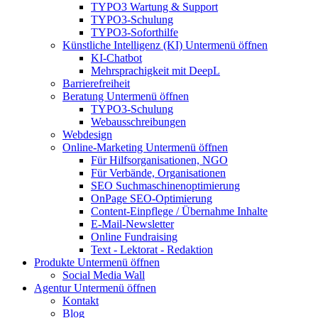
TYPO3 Wartung & Support
TYPO3-Schulung
TYPO3-Soforthilfe
Künstliche Intelligenz (KI)
Untermenü öffnen
KI-Chatbot
Mehrsprachigkeit mit DeepL
Barrierefreiheit
Beratung
Untermenü öffnen
TYPO3-Schulung
Webausschreibungen
Webdesign
Online-Marketing
Untermenü öffnen
Für Hilfsorganisationen, NGO
Für Verbände, Organisationen
SEO Suchmaschinenoptimierung
OnPage SEO-Optimierung
Content-Einpflege / Übernahme Inhalte
E-Mail-Newsletter
Online Fundraising
Text - Lektorat - Redaktion
Produkte
Untermenü öffnen
Social Media Wall
Agentur
Untermenü öffnen
Kontakt
Blog