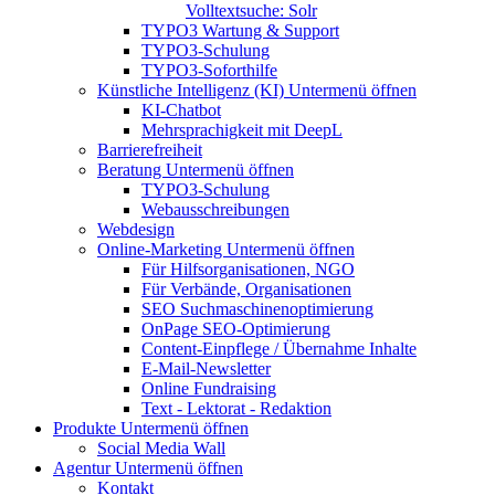
Volltextsuche: Solr
TYPO3 Wartung & Support
TYPO3-Schulung
TYPO3-Soforthilfe
Künstliche Intelligenz (KI)
Untermenü öffnen
KI-Chatbot
Mehrsprachigkeit mit DeepL
Barrierefreiheit
Beratung
Untermenü öffnen
TYPO3-Schulung
Webausschreibungen
Webdesign
Online-Marketing
Untermenü öffnen
Für Hilfsorganisationen, NGO
Für Verbände, Organisationen
SEO Suchmaschinenoptimierung
OnPage SEO-Optimierung
Content-Einpflege / Übernahme Inhalte
E-Mail-Newsletter
Online Fundraising
Text - Lektorat - Redaktion
Produkte
Untermenü öffnen
Social Media Wall
Agentur
Untermenü öffnen
Kontakt