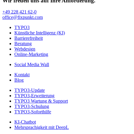
Wir freuen uns auf Ihre Anforderung.
+49 228 421 62-0
office@fixpunkt.com
TYPO3
Künstliche Intelligenz (KI)
Barrierefreiheit
Beratung
Webdesign
Online-Marketing
Social Media Wall
Kontakt
Blog
TYPO3-Update
TYPO3-Erweiterung
TYPO3 Wartung & Support
TYPO3-Schulung
TYPO3-Soforthilfe
KI-Chatbot
Mehrsprachigkeit mit DeepL