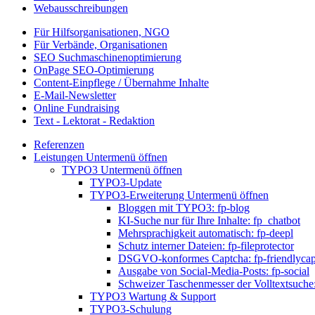
Webausschreibungen
Für Hilfsorganisationen, NGO
Für Verbände, Organisationen
SEO Suchmaschinenoptimierung
OnPage SEO-Optimierung
Content-Einpflege / Übernahme Inhalte
E-Mail-Newsletter
Online Fundraising
Text - Lektorat - Redaktion
Referenzen
Leistungen
Untermenü öffnen
TYPO3
Untermenü öffnen
TYPO3-Update
TYPO3-Erweiterung
Untermenü öffnen
Bloggen mit TYPO3: fp-blog
KI-Suche nur für Ihre Inhalte: fp_chatbot
Mehrsprachigkeit automatisch: fp-deepl
Schutz interner Dateien: fp-fileprotector
DSGVO-konformes Captcha: fp-friendlycap
Ausgabe von Social-Media-Posts: fp-social
Schweizer Taschenmesser der Volltextsuche:
TYPO3 Wartung & Support
TYPO3-Schulung