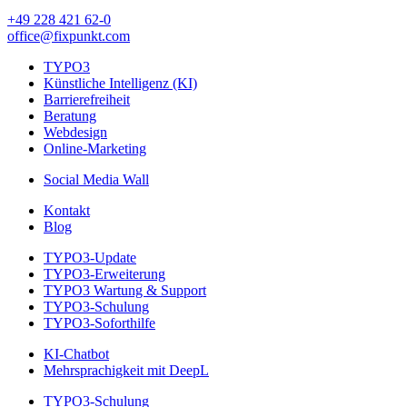
+49 228 421 62-0
office@fixpunkt.com
TYPO3
Künstliche Intelligenz (KI)
Barrierefreiheit
Beratung
Webdesign
Online-Marketing
Social Media Wall
Kontakt
Blog
TYPO3-Update
TYPO3-Erweiterung
TYPO3 Wartung & Support
TYPO3-Schulung
TYPO3-Soforthilfe
KI-Chatbot
Mehrsprachigkeit mit DeepL
TYPO3-Schulung