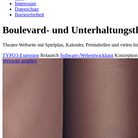
Impressum
Datenschutz
Barrierefreiheit
Boulevard- und Unterhaltungst
Theater-Webseite mit Spielplan, Kalender, Preistabellen und vielen Inf
TYPO3-Extension
Relaunch
Software-/Webentwicklung
Konzeption
Webseite ansehen