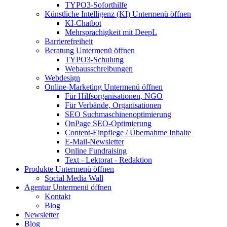
TYPO3-Soforthilfe
Künstliche Intelligenz (KI)
Untermenü öffnen
KI-Chatbot
Mehrsprachigkeit mit DeepL
Barrierefreiheit
Beratung
Untermenü öffnen
TYPO3-Schulung
Webausschreibungen
Webdesign
Online-Marketing
Untermenü öffnen
Für Hilfsorganisationen, NGO
Für Verbände, Organisationen
SEO Suchmaschinenoptimierung
OnPage SEO-Optimierung
Content-Einpflege / Übernahme Inhalte
E-Mail-Newsletter
Online Fundraising
Text - Lektorat - Redaktion
Produkte
Untermenü öffnen
Social Media Wall
Agentur
Untermenü öffnen
Kontakt
Blog
Newsletter
Blog