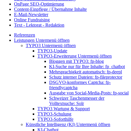
OnPage SEO-Optimierung
Content-Einpflege / Übernahme Inhalte
E-Mail-Newsletter
Online Fundraising
Text - Lektorat - Redaktion
Referenzen
Leistungen
Untermenü öffnen
TYPO3
Untermenü öffnen
TYPO3-Update
TYPO3-Erweiterung
Untermenü öffnen
Bloggen mit TYPO3: fp-blog
KI-Suche nur für Ihre Inhalte: fp_chatbot
Mehrsprachigkeit automatisch: fp-deepl
Schutz interner Dateien: fp-fileprotector
DSGVO-konformes Captcha: fp-
friendlycaptcha
Ausgabe von Social-Media-Posts: fp-social
Schweizer Taschenmesser der
Volltextsuche: Solr
TYPO3 Wartung & Support
TYPO3-Schulung
TYPO3-Soforthilfe
Künstliche Intelligenz (KI)
Untermenü öffnen
KI-Chatbot