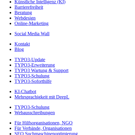
Künstliche Intelligenz (KI)
Barrierefreiheit
Beratung
Webdesign
Online-Marketing
Social Media Wall
Kontakt
Blog
TYPO3-Update
TYPO3-Erweiterung
TYPO3 Wartung & Support
TYPO3-Schulung
TYPO3-Soforthilfe
KI-Chatbot
Mehrsprachigkeit mit DeepL
TYPO3-Schulung
Webausschreibungen
Für Hilfsorganisationen, NGO
Für Verbände, Organisationen
SEO Suchmaschinenoptimierung