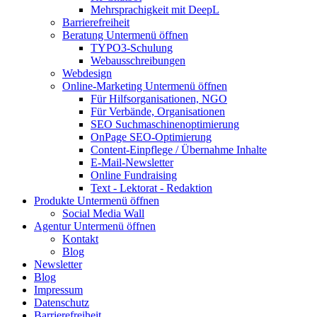
Mehrsprachigkeit mit DeepL
Barrierefreiheit
Beratung
Untermenü öffnen
TYPO3-Schulung
Webausschreibungen
Webdesign
Online-Marketing
Untermenü öffnen
Für Hilfsorganisationen, NGO
Für Verbände, Organisationen
SEO Suchmaschinenoptimierung
OnPage SEO-Optimierung
Content-Einpflege / Übernahme Inhalte
E-Mail-Newsletter
Online Fundraising
Text - Lektorat - Redaktion
Produkte
Untermenü öffnen
Social Media Wall
Agentur
Untermenü öffnen
Kontakt
Blog
Newsletter
Blog
Impressum
Datenschutz
Barrierefreiheit