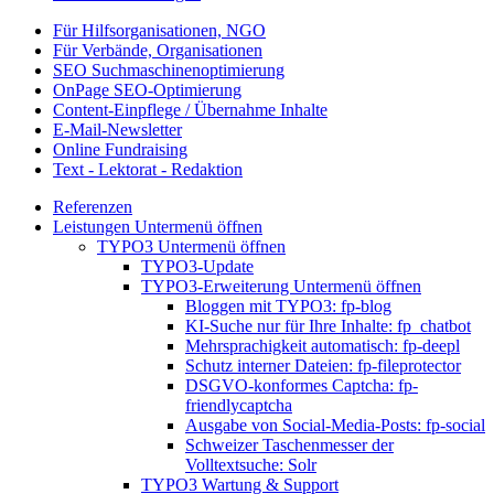
Für Hilfsorganisationen, NGO
Für Verbände, Organisationen
SEO Suchmaschinenoptimierung
OnPage SEO-Optimierung
Content-Einpflege / Übernahme Inhalte
E-Mail-Newsletter
Online Fundraising
Text - Lektorat - Redaktion
Referenzen
Leistungen
Untermenü öffnen
TYPO3
Untermenü öffnen
TYPO3-Update
TYPO3-Erweiterung
Untermenü öffnen
Bloggen mit TYPO3: fp-blog
KI-Suche nur für Ihre Inhalte: fp_chatbot
Mehrsprachigkeit automatisch: fp-deepl
Schutz interner Dateien: fp-fileprotector
DSGVO-konformes Captcha: fp-
friendlycaptcha
Ausgabe von Social-Media-Posts: fp-social
Schweizer Taschenmesser der
Volltextsuche: Solr
TYPO3 Wartung & Support