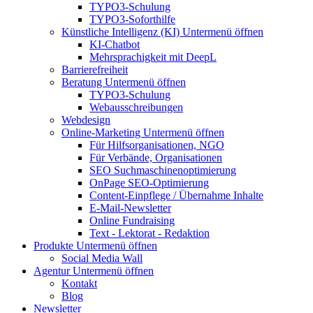
TYPO3-Schulung
TYPO3-Soforthilfe
Künstliche Intelligenz (KI)
Untermenü öffnen
KI-Chatbot
Mehrsprachigkeit mit DeepL
Barrierefreiheit
Beratung
Untermenü öffnen
TYPO3-Schulung
Webausschreibungen
Webdesign
Online-Marketing
Untermenü öffnen
Für Hilfsorganisationen, NGO
Für Verbände, Organisationen
SEO Suchmaschinenoptimierung
OnPage SEO-Optimierung
Content-Einpflege / Übernahme Inhalte
E-Mail-Newsletter
Online Fundraising
Text - Lektorat - Redaktion
Produkte
Untermenü öffnen
Social Media Wall
Agentur
Untermenü öffnen
Kontakt
Blog
Newsletter