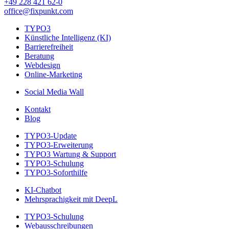
+49 228 421 62-0
office@fixpunkt.com
TYPO3
Künstliche Intelligenz (KI)
Barrierefreiheit
Beratung
Webdesign
Online-Marketing
Social Media Wall
Kontakt
Blog
TYPO3-Update
TYPO3-Erweiterung
TYPO3 Wartung & Support
TYPO3-Schulung
TYPO3-Soforthilfe
KI-Chatbot
Mehrsprachigkeit mit DeepL
TYPO3-Schulung
Webausschreibungen