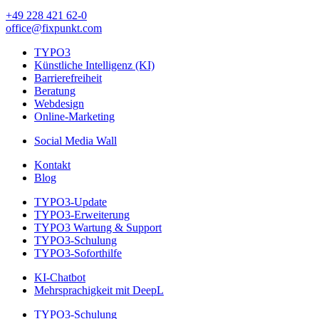
+49 228 421 62-0
office@fixpunkt.com
TYPO3
Künstliche Intelligenz (KI)
Barrierefreiheit
Beratung
Webdesign
Online-Marketing
Social Media Wall
Kontakt
Blog
TYPO3-Update
TYPO3-Erweiterung
TYPO3 Wartung & Support
TYPO3-Schulung
TYPO3-Soforthilfe
KI-Chatbot
Mehrsprachigkeit mit DeepL
TYPO3-Schulung