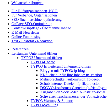
Webausschreibungen
Für Hilfsorganisationen, NGO
Für Verbände, Organisationen
SEO Suchmaschinenoptimierung
OnPage SEO-Optimierung
Content-Einpflege / Übernahme Inhalte
E-Mail-Newsletter
Online Fundraising
Text - Lektorat - Redaktion
Referenzen
Leistungen
Untermenü öffnen
TYPO3
Untermenü öffnen
TYPO3-Update
TYPO3-Erweiterung
Untermenü öffnen
Bloggen mit TYPO3: fp-blog
KI-Suche nur für Ihre Inhalte: fp_chatbot
Mehrsprachigkeit automatisch: fp-deepl
Schutz interner Dateien: fp-fileprotector
DSGVO-konformes Captcha: fp-friendlycap
Ausgabe von Social-Media-Posts: fp-social
Schweizer Taschenmesser der Volltextsuche:
TYPO3 Wartung & Support
TYPO3-Schulung