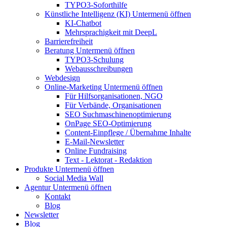
TYPO3-Soforthilfe
Künstliche Intelligenz (KI)
Untermenü öffnen
KI-Chatbot
Mehrsprachigkeit mit DeepL
Barrierefreiheit
Beratung
Untermenü öffnen
TYPO3-Schulung
Webausschreibungen
Webdesign
Online-Marketing
Untermenü öffnen
Für Hilfsorganisationen, NGO
Für Verbände, Organisationen
SEO Suchmaschinenoptimierung
OnPage SEO-Optimierung
Content-Einpflege / Übernahme Inhalte
E-Mail-Newsletter
Online Fundraising
Text - Lektorat - Redaktion
Produkte
Untermenü öffnen
Social Media Wall
Agentur
Untermenü öffnen
Kontakt
Blog
Newsletter
Blog