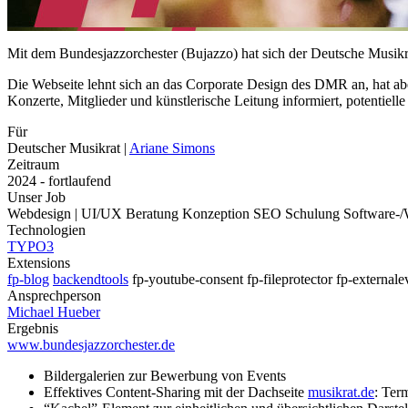
Mit dem Bundesjazzorchester (Bujazzo) hat sich der Deutsche Musik
Die Webseite lehnt sich an das Corporate Design des DMR an, hat aber
Konzerte, Mitglieder und künstlerische Leitung informiert, potentiell
Für
Deutscher Musikrat
|
Ariane Simons
Zeitraum
2024 - fortlaufend
Unser Job
Webdesign | UI/UX
Beratung
Konzeption
SEO
Schulung
Software-
Technologien
TYPO3
Extensions
fp-blog
backendtools
fp-youtube-consent
fp-fileprotector
fp-externale
Ansprechperson
Michael Hueber
Ergebnis
www.bundesjazzorchester.de
Bildergalerien zur Bewerbung von Events
Effektives Content-Sharing mit der Dachseite
musikrat.de
: Ter