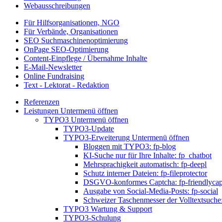
Webausschreibungen
Für Hilfsorganisationen, NGO
Für Verbände, Organisationen
SEO Suchmaschinenoptimierung
OnPage SEO-Optimierung
Content-Einpflege / Übernahme Inhalte
E-Mail-Newsletter
Online Fundraising
Text - Lektorat - Redaktion
Referenzen
Leistungen
Untermenü öffnen
TYPO3
Untermenü öffnen
TYPO3-Update
TYPO3-Erweiterung
Untermenü öffnen
Bloggen mit TYPO3: fp-blog
KI-Suche nur für Ihre Inhalte: fp_chatbot
Mehrsprachigkeit automatisch: fp-deepl
Schutz interner Dateien: fp-fileprotector
DSGVO-konformes Captcha: fp-friendlycap
Ausgabe von Social-Media-Posts: fp-social
Schweizer Taschenmesser der Volltextsuche:
TYPO3 Wartung & Support
TYPO3-Schulung