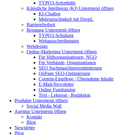
TYPO3-Soforthilfe
Künstliche Intelligenz (KI)
Untermenü öffnen
KI-Chatbot
Mehrsprachigkeit mit DeepL
Barrierefreiheit
Beratung
Untermenü öffnen
TYPO3-Schulung
Webausschreibungen
Webdesign
Online-Marketing
Untermenü öffnen
Für Hilfsorganisationen, NGO
Für Verbände, Organisationen
SEO Suchmaschinenoptimierung
OnPage SEO-Optimierung
Content-Einpflege / Übernahme Inhalte
E-Mail-Newsletter
Online Fundraising
Text - Lektorat - Redaktion
Produkte
Untermenü öffnen
Social Media Wall
Agentur
Untermenü öffnen
Kontakt
Blog
Newsletter
Blog