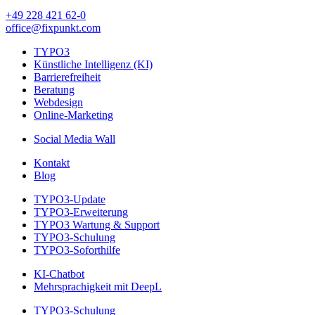
+49 228 421 62-0
office@fixpunkt.com
TYPO3
Künstliche Intelligenz (KI)
Barrierefreiheit
Beratung
Webdesign
Online-Marketing
Social Media Wall
Kontakt
Blog
TYPO3-Update
TYPO3-Erweiterung
TYPO3 Wartung & Support
TYPO3-Schulung
TYPO3-Soforthilfe
KI-Chatbot
Mehrsprachigkeit mit DeepL
TYPO3-Schulung