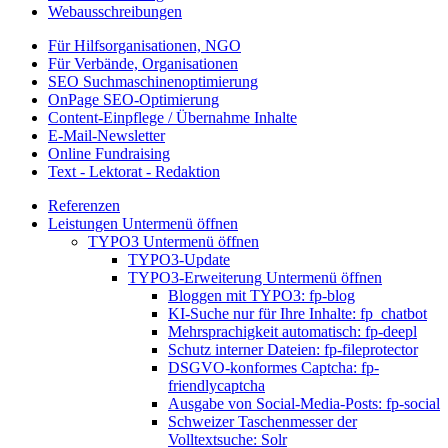
Webausschreibungen
Für Hilfsorganisationen, NGO
Für Verbände, Organisationen
SEO Suchmaschinenoptimierung
OnPage SEO-Optimierung
Content-Einpflege / Übernahme Inhalte
E-Mail-Newsletter
Online Fundraising
Text - Lektorat - Redaktion
Referenzen
Leistungen
Untermenü öffnen
TYPO3
Untermenü öffnen
TYPO3-Update
TYPO3-Erweiterung
Untermenü öffnen
Bloggen mit TYPO3: fp-blog
KI-Suche nur für Ihre Inhalte: fp_chatbot
Mehrsprachigkeit automatisch: fp-deepl
Schutz interner Dateien: fp-fileprotector
DSGVO-konformes Captcha: fp-
friendlycaptcha
Ausgabe von Social-Media-Posts: fp-social
Schweizer Taschenmesser der
Volltextsuche: Solr