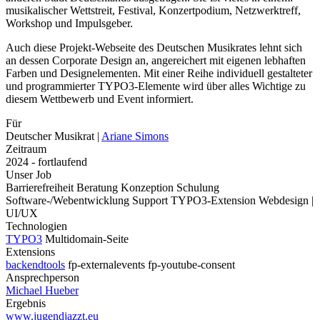
musikalischer Wettstreit, Festival, Konzertpodium, Netzwerktreff,
Workshop und Impulsgeber.
Auch diese Projekt-Webseite des Deutschen Musikrates lehnt sich
an dessen Corporate Design an, angereichert mit eigenen lebhaften
Farben und Designelementen. Mit einer Reihe individuell gestalteter
und programmierter TYPO3-Elemente wird über alles Wichtige zu
diesem Wettbewerb und Event informiert.
Für
Deutscher Musikrat
|
Ariane Simons
Zeitraum
2024 - fortlaufend
Unser Job
Barrierefreiheit
Beratung
Konzeption
Schulung
Software-/Webentwicklung
Support
TYPO3-Extension
Webdesign |
UI/UX
Technologien
TYPO3
Multidomain-Seite
Extensions
backendtools
fp-externalevents
fp-youtube-consent
Ansprechperson
Michael Hueber
Ergebnis
www.jugendjazzt.eu