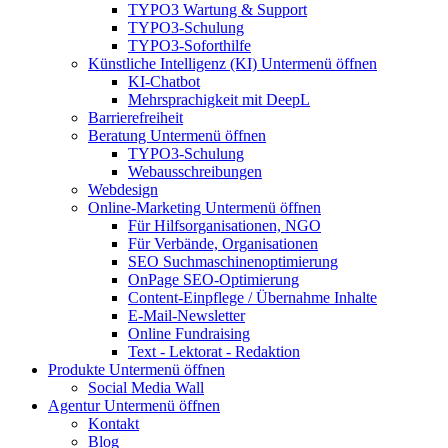
TYPO3 Wartung & Support
TYPO3-Schulung
TYPO3-Soforthilfe
Künstliche Intelligenz (KI)
Untermenü öffnen
KI-Chatbot
Mehrsprachigkeit mit DeepL
Barrierefreiheit
Beratung
Untermenü öffnen
TYPO3-Schulung
Webausschreibungen
Webdesign
Online-Marketing
Untermenü öffnen
Für Hilfsorganisationen, NGO
Für Verbände, Organisationen
SEO Suchmaschinenoptimierung
OnPage SEO-Optimierung
Content-Einpflege / Übernahme Inhalte
E-Mail-Newsletter
Online Fundraising
Text - Lektorat - Redaktion
Produkte
Untermenü öffnen
Social Media Wall
Agentur
Untermenü öffnen
Kontakt
Blog