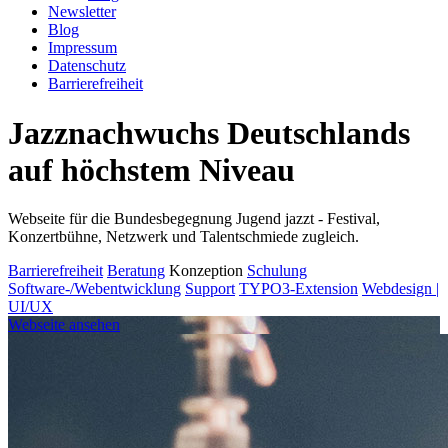
Newsletter
Blog
Impressum
Datenschutz
Barrierefreiheit
Jazznachwuchs Deutschlands
auf höchstem Niveau
Webseite für die Bundesbegegnung Jugend jazzt - Festival,
Konzertbühne, Netzwerk und Talentschmiede zugleich.
Barrierefreiheit
Beratung
Konzeption
Schulung
Software-/Webentwicklung
Support
TYPO3-Extension
Webdesign |
UI/UX
Webseite ansehen