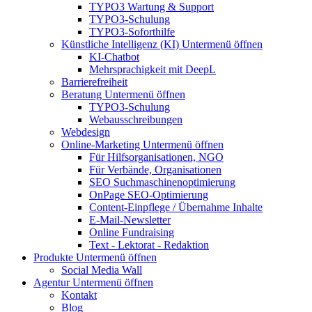
TYPO3 Wartung & Support
TYPO3-Schulung
TYPO3-Soforthilfe
Künstliche Intelligenz (KI)
Untermenü öffnen
KI-Chatbot
Mehrsprachigkeit mit DeepL
Barrierefreiheit
Beratung
Untermenü öffnen
TYPO3-Schulung
Webausschreibungen
Webdesign
Online-Marketing
Untermenü öffnen
Für Hilfsorganisationen, NGO
Für Verbände, Organisationen
SEO Suchmaschinenoptimierung
OnPage SEO-Optimierung
Content-Einpflege / Übernahme Inhalte
E-Mail-Newsletter
Online Fundraising
Text - Lektorat - Redaktion
Produkte
Untermenü öffnen
Social Media Wall
Agentur
Untermenü öffnen
Kontakt
Blog