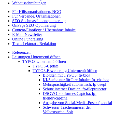
Webausschreibungen
Für Hilfsorganisationen, NGO
Für Verbände, Organisationen
SEO Suchmaschinenoptimierung
OnPage SEO-Optimierung
Content-Einpflege / Übernahme Inhalte
E-Mail-Newsletter
Online Fundraising
Text - Lektorat - Redaktion
Referenzen
Leistungen
Untermenü öffnen
TYPO3
Untermenü öffnen
TYPO3-Update
TYPO3-Erweiterung
Untermenü öffnen
Bloggen mit TYPO3: fp-blog
KI-Suche nur für Ihre Inhalte: fp_chatbot
Mehrsprachigkeit automatisch: fp-deepl
Schutz interner Dateien: fp-fileprotector
DSGVO-konformes Captcha: fp-
friendlycaptcha
Ausgabe von Social-Media-Posts: fp-social
Schweizer Taschenmesser der
Volltextsuche: Solr