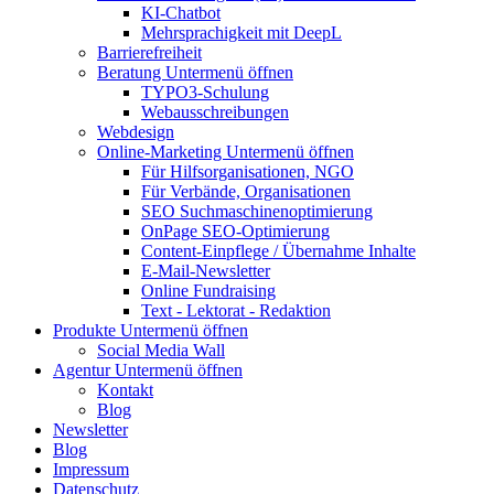
KI-Chatbot
Mehrsprachigkeit mit DeepL
Barrierefreiheit
Beratung
Untermenü öffnen
TYPO3-Schulung
Webausschreibungen
Webdesign
Online-Marketing
Untermenü öffnen
Für Hilfsorganisationen, NGO
Für Verbände, Organisationen
SEO Suchmaschinenoptimierung
OnPage SEO-Optimierung
Content-Einpflege / Übernahme Inhalte
E-Mail-Newsletter
Online Fundraising
Text - Lektorat - Redaktion
Produkte
Untermenü öffnen
Social Media Wall
Agentur
Untermenü öffnen
Kontakt
Blog
Newsletter
Blog
Impressum
Datenschutz