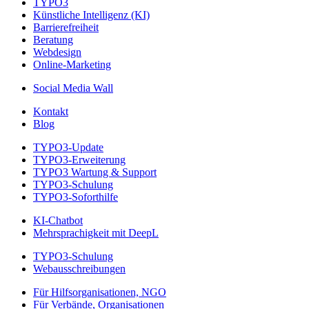
TYPO3
Künstliche Intelligenz (KI)
Barrierefreiheit
Beratung
Webdesign
Online-Marketing
Social Media Wall
Kontakt
Blog
TYPO3-Update
TYPO3-Erweiterung
TYPO3 Wartung & Support
TYPO3-Schulung
TYPO3-Soforthilfe
KI-Chatbot
Mehrsprachigkeit mit DeepL
TYPO3-Schulung
Webausschreibungen
Für Hilfsorganisationen, NGO
Für Verbände, Organisationen