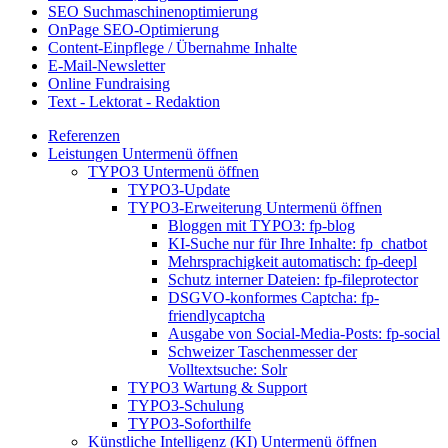
SEO Suchmaschinenoptimierung
OnPage SEO-Optimierung
Content-Einpflege / Übernahme Inhalte
E-Mail-Newsletter
Online Fundraising
Text - Lektorat - Redaktion
Referenzen
Leistungen
Untermenü öffnen
TYPO3
Untermenü öffnen
TYPO3-Update
TYPO3-Erweiterung
Untermenü öffnen
Bloggen mit TYPO3: fp-blog
KI-Suche nur für Ihre Inhalte: fp_chatbot
Mehrsprachigkeit automatisch: fp-deepl
Schutz interner Dateien: fp-fileprotector
DSGVO-konformes Captcha: fp-
friendlycaptcha
Ausgabe von Social-Media-Posts: fp-social
Schweizer Taschenmesser der
Volltextsuche: Solr
TYPO3 Wartung & Support
TYPO3-Schulung
TYPO3-Soforthilfe
Künstliche Intelligenz (KI)
Untermenü öffnen